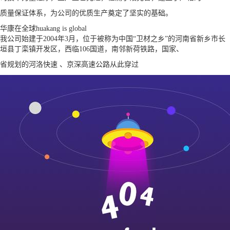
质量保证体系，为公司的优质生产奠定了坚实的基础。
华康在全球
huakang is global
我公司始建于2004年3月，位于被称为中国“卫材之乡”的河南省新乡市长
垣县丁栾镇开发区，西临106国道，南邻新荷铁路，国家、
省规划的河洛快速 、京深高速公路从此穿过