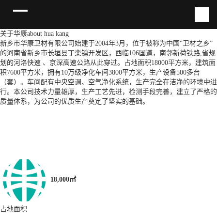
关于华康
about hua kang
新乡市华康卫材有限公司始建于2004年3月，位于被称为中国“卫材之乡”
的河南省新乡市长垣县丁栾镇开发区，西临106国道，南邻新荷铁路,省规
划的河洛快速 、京深高速公路从此穿过。占地面积18000平方米，建筑面
积7600平方米，拥有10万级净化车间3800平方米，生产设备500多台
（套）。车间配有中央空调、空气净化系统，生产完全在洁净的环境中进
行。本公司技术力量雄厚，生产工艺先进，检测手段完善，建立了严格的
质量体系，为公司的优质生产奠定了坚实的基础。
18,000㎡
占地面积