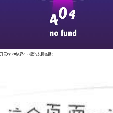
开元ky888棋牌2.3.7版的友情链接：
关于华康
开元ky888棋牌2.3
开元ky888棋牌2.3.7版的简介
其他产
奖项荣誉
开元ky888棋牌2.3.7版的文化
发展历程