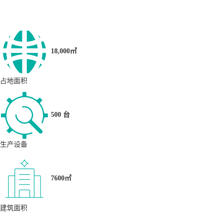
18,000㎡
占地面积
500 台
生产设备
7600㎡
建筑面积