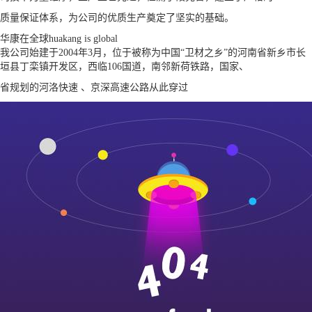
质量保证体系，为公司的优质生产奠定了坚实的基础。
华康在全球
huakang is global
我公司始建于2004年3月，位于被称为中国“卫材之乡”的河南省新乡市长
垣县丁栾镇开发区，西临106国道，南邻新荷铁路，国家、
省规划的河洛快速 、京深高速公路从此穿过