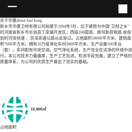
关于华康
about hua kang
新乡市华康卫材有限公司始建于2004年3月，位于被称为中国“卫材之乡”
的河南省新乡市长垣县丁栾镇开发区，西临106国道，南邻新荷铁路,省规
划的河洛快速 、京深高速公路从此穿过。占地面积18000平方米，建筑面
积7600平方米，拥有10万级净化车间3800平方米，生产设备500多台
（套）。车间配有中央空调、空气净化系统，生产完全在洁净的环境中进
行。本公司技术力量雄厚，生产工艺先进，检测手段完善，建立了严格的
质量体系，为公司的优质生产奠定了坚实的基础。
18,000㎡
占地面积