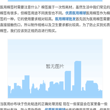
医用棉签时需要注意什么？棉签属于一次性耗材，虽然生活中我们常见的
棉签有很多，但棉签用途不同类型也不同。
优质
医用棉球
医用棉签作为棉
签的一种，它的使用要求相对较高。
医用棉球
批发
首先因为医用棉签需要
直接接触伤口，所以制作规格以及卫生要求都比较高，为了防止买到劣质
棉签，我们应该到正规药店进行购买。
当医用纱布块于伤处粘连的正确处理流程 现在一些家庭会在家里备一些
医用纱布块，防止意外受伤。
优质
医用棉球
纱布的使用非常方便，但是在