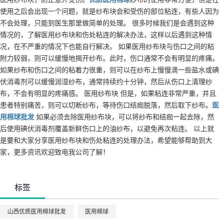
使用之后会出现一个问题，就是纱布块会和受伤的部位粘连，有些人因为
不会处理，只能到医生那里做简单的处理。 很多时候我们是会遇到这种
情况的，了解医用纱布块和伤处粘连的解决办法，这样以后遇到这种情
况，在不严重的情况下也能自行解决。 如果医用纱布块与伤口之间的粘
附力较弱，则可以缓慢地揭开纱布。此时，伤口通常不会有明显的疼痛。
如果纱布和伤口之间的粘着力很重，则可以在纱布上慢慢滴一些盐水或碘
伏消毒剂可以缓慢润湿纱布，通常持续约十分钟，然后从伤口上清理纱
布，不会有明显的疼痛感。 医用纱布块 但是，如果粘连非常严重，并且
患者特别痛苦，则可以切断纱布，等待伤口结痂脱落，然后取下纱布。
医
用棉球
批发
如果必须去除医用纱布块，可以将纱布和结痂一起去除，然
后使用碘伏消毒剂覆盖新鲜伤口上的油纱布，以避免再次粘连。 以上就
是要和大家分享医用纱布块和伤处粘连的处理办法，希望能够帮助到大
家，更多资讯欢迎致电我公司了解！
标签
山西优质医用棉球批发
医用棉球