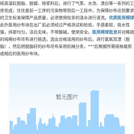
经高温缸脱脂、脱蜡、除浆料后，进行了气蒸、水洗、漂白等一系列的工
序完成，往往是前一工序的污染物带到后一工段中，为保障纱布达到要求
的卫生标准保障产品质量，必须使用较多的清水进行清洗。
优质
医用棉球
此外医用纱布块在出厂前必须经过严格测试和检验，手感柔软，吸水性
强，纬密均匀，洁白无味，不带酸碱，使用安全。
医用棉球
批发
并对稀疏
的纯棉纱布坯布进行挑选，选出合格适用的纱布后，进行氯氧双漂（脱
脂），然后把脱脂好的纱布坯布采用机械分条，***后根据所需规格裁剪
成相应的医用纱布块。