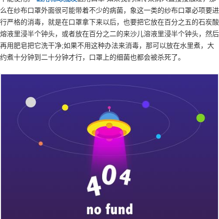
么在纱布口罩外面很可能带着不少的病菌，象这一类的纱布口罩必项要进
行严格的消毒，就是在口罩拿下来以后，也要把它放在百分之五的石炭酸
熔液里浸半个钟头，或者放在百分之二的来沙儿溶液里浸半个钟头，然后
再用肥皂把它洗干净;如果不用这种办法来消毒，那可以放在水里煮，大
约煮十分钟到二十分钟才行，口罩上的细菌也都会被杀死了。