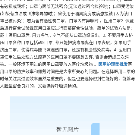
有破损或毁坏；口罩与面部无法密合(无法通过密合检验时)；口罩受污染
(如染有血渍或飞沫等异物时)；曾使用于隔离病房或病患接触 (因为该口
罩已被污染)；若为含有活性炭口罩，口罩内有异味时 。医用口罩2. 佩戴
后进行密合试验戴医用口罩应进行面部密合性试验。简单的试验方法是：
戴上医用口罩后, 用力呼气 , 空气不能从口罩边缘漏出。3. 不要用手去挤
压口罩各种口罩包括n95口罩, 都只能把病毒隔离在口罩表层，如果用手
挤压口罩，使得病毒随飞沫湿透口罩，还是有机会感染病毒。4. 医用口
罩使用过后处理方法废弃的医用口罩不要随意丢弃, 否则会造成二次污
染。一般环境下用过的医用口罩要放入医疗垃圾箱 。
医用护理垫
批发
医
用口罩的防护效率和佩戴时间是是大家所关心的问题。在选择医用口罩的
时候关注其过滤效率虽然是重要的，但是也要选择密封性能好的，能够与
人脸型密合良好的，又要选择呼吸通畅的。