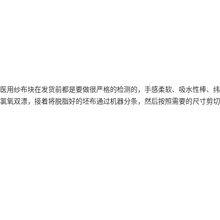
医用纱布块在发货前都是要做很严格的检测的，手感柔软、吸水性棒、纬
氯氧双漂，接着将脱脂好的坯布通过机器分条，然后按照需要的尺寸剪切