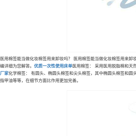
医用棉签能当做化妆棉签用来卸妆吗？ 医用棉签能当做化妆棉签用来卸
编详细为您解答。
优质
一次性使用床单
医用棉签： 采用医用脱脂棉和天
厂家
化学棉签： 有圆头、椭圆头棉签和尖头棉签，其中椭圆头棉签和圆
指甲油等等，在细节方面比作用更加完善。