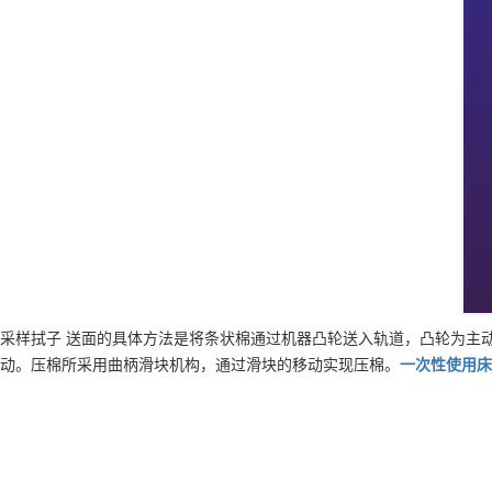
采样拭子 送面的具体方法是将条状棉通过机器凸轮送入轨道，凸轮为主
动。压棉所采用曲柄滑块机构，通过滑块的移动实现压棉。
一次性使用床