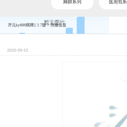
麻醉系列
医用包系
开元ky888棋牌2.3.7版
>
热推信息
2020-09-23