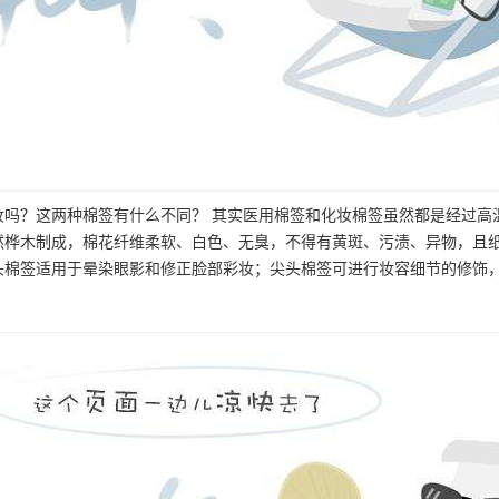
妆吗？这两种棉签有什么不同？ 其实医用棉签和化妆棉签虽然都是经过
然桦木制成，棉花纤维柔软、白色、无臭，不得有黄斑、污渍、异物，且
头棉签适用于晕染眼影和修正脸部彩妆；尖头棉签可进行妆容细节的修饰