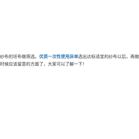
纱布的坯布做筛选。
优质
一次性使用床单
选出达标适宜的纱布以后，再做
时候应该留意的方面了，大家可以了解一下！