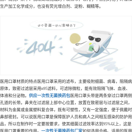
生产加工化学成分，也没有荧光增白剂、淀粉、糊精等。
医用口罩材质的特点医用口罩采用的滤布，主要吸附细菌、病毒，阻隔病
原体，致密过滤层采用n95滤料，可滤除微粒，能有效阻隔飞抹、血液、
体液和分泌物。
供应
一次性无菌换药包
医用口罩头带是两条穿过口罩两侧
孔道的长带。鼻夹在过滤层上部中心位置，放置在致密层与过滤层之间，
材料为金属或金属塑料复合体，既有可塑性，又有一定强度，便于佩戴时
鼻部密封。可以说医用口罩是保障医护人员和病人之间相互感染的防护用
品，所以在制作时一定要按要求，使其细菌过滤效率达到95%以上，这是
医用口罩重要的作用。
一次性无菌换药包
厂家
如何选用合格、适用的医用