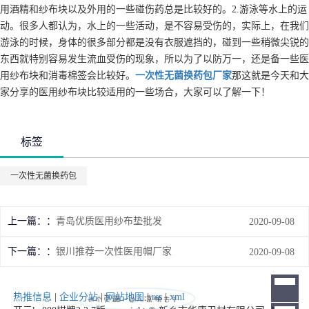
用酒精和纱布块以及外用的一些碰伤药总是比较好的。2.游泳等水上的运
动。很多人都认为，水上的一些活动，是不容易受伤的，实际上，在我们
游泳的时候，身体的很多部分都是没有衣服遮挡的，碰到一些稍微尖锐的
东西就特别容易发生流血受伤的现象，所以为了以防万一，还是备一些医
用纱布块和消毒棉签会比较好。
一次性无菌换药包
厂家
那这就是今天和大
家分享的医用纱布块比较适用的一些场合，大家可以了解一下！
标签
一次性无菌换药包
上一篇：
青岛优质医用纱布垫批发
2020-09-08
下一篇：
银川推荐一次性医用帽厂家
2020-09-08
热推信息
|
企业分站
|
网站地图
|
rss
|
xml