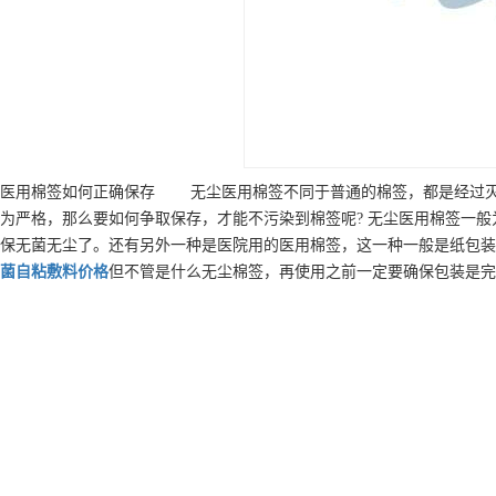
医用棉签如何正确保存 无尘医用棉签不同于普通的棉签，都是经过灭
为严格，那么要如何争取保存，才能不污染到棉签呢? 无尘医用棉签一
保无菌无尘了。还有另外一种是医院用的医用棉签，这一种一般是纸包装
菌自粘敷料
价格
但不管是什么无尘棉签，再使用之前一定要确保包装是完