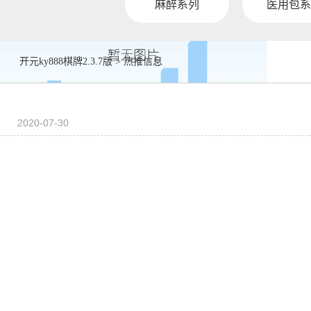
麻醉系列
医用包系
开元ky888棋牌2.3.7版
>
热推信息
2020-07-30