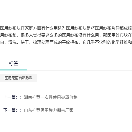
医用纱布块在家庭方面有什么用途？医用纱布块是将医用纱布片伸缩成棱
用纱布垫，很多人觉得要这么多的医用纱布没有什么用，那医用纱布块在
白、清洗、烘干、梳理处理而成的平纹棉布，它几乎不含别的化学纤维和
标签
医用无菌自粘敷料
上一篇：
湖南推荐一次性使用被罩价格
下一篇：
山东推荐医用弹力绷带厂家