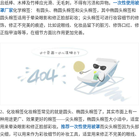
且纸棒、木棒及竹棒应光滑、无毛刺，不得有污渍和异物。
一次性使用被
罩
厂家
化学棉签： 有圆头、椭圆头棉签和尖头棉签，其中椭圆头棉签和
圆头棉签适用于晕染眼影和修正脸部彩妆；尖头棉签可进行妆容细节的修
饰，修正不完美的痕迹，比如说眼线、化妆品留下的脏污、修饰口红、修
正指甲油等等，在细节方面比作用更加完善。
2、化妆棉签化妆棉签常见的就是圆头、椭圆头棉签了，其实市面上有一
种用途更广、效果更好的棉签——尖头棉签，椭圆头棉签大小适中，适宜
用来晕染眼影和修正脸部彩妆。
推荐
一次性使用被罩
而尖头棉签因为头部
尖细，可以用来作为彩妆细节的补妆工具，适宜用来修正不完美的眼线、