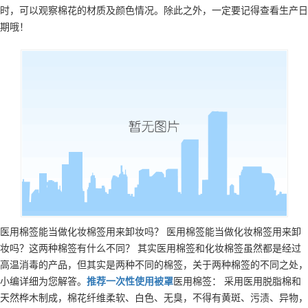
时，可以观察棉花的材质及颜色情况。除此之外，一定要记得查看生产日
期哦！
医用棉签能当做化妆棉签用来卸妆吗？ 医用棉签能当做化妆棉签用来卸
妆吗？这两种棉签有什么不同？ 其实医用棉签和化妆棉签虽然都是经过
高温消毒的产品，但其实是两种不同的棉签，关于两种棉签的不同之处，
小编详细为您解答。
推荐
一次性使用被罩
医用棉签： 采用医用脱脂棉和
天然桦木制成，棉花纤维柔软、白色、无臭，不得有黄斑、污渍、异物，