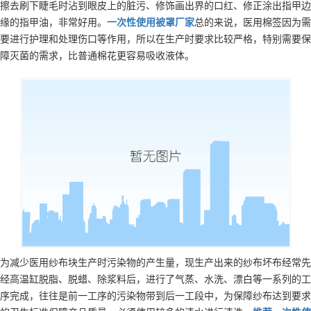
擦去刷下睫毛时沾到眼皮上的脏污、修饰画出界的口红、修正涂出指甲边
缘的指甲油，非常好用。
一次性使用被罩
厂家
总的来说，医用棉签因为需
要进行护理和处理伤口等作用，所以在生产时要求比较严格，特别需要保
障灭菌的需求，比普通棉花更容易吸收液体。
为减少医用纱布块生产时污染物的产生量，现生产出来的纱布坏布经常先
经高温缸脱脂、脱蜡、除浆料后，进行了气蒸、水洗、漂白等一系列的工
序完成，往往是前一工序的污染物带到后一工段中，为保障纱布达到要求