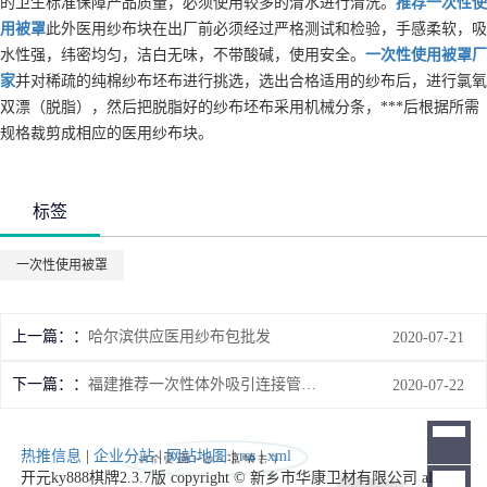
的卫生标准保障产品质量，必须使用较多的清水进行清洗。
推荐
一次性使
用被罩
此外医用纱布块在出厂前必须经过严格测试和检验，手感柔软，吸
水性强，纬密均匀，洁白无味，不带酸碱，使用安全。
一次性使用被罩
厂
家
并对稀疏的纯棉纱布坯布进行挑选，选出合格适用的纱布后，进行氯氧
双漂（脱脂），然后把脱脂好的纱布坯布采用机械分条，***后根据所需
规格裁剪成相应的医用纱布块。
标签
一次性使用被罩
上一篇：
哈尔滨供应医用纱布包批发
2020-07-21
下一篇：
福建推荐一次性体外吸引连接管厂家
2020-07-22
热推信息
|
企业分站
|
网站地图
|
rss
|
xml
开元ky888棋牌2.3.7版 copyright © 新乡市华康卫材有限公司 all