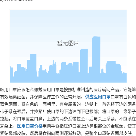
医用口罩应该怎么佩戴医用口罩是按照标准制造的医疗辅助产品，它能够
有效隔离细菌，并保障医疗工作的正常开展。
供应
医用口罩
口罩有白色和
蓝色两面，将白色的一面朝里，有金属条的一边朝上，首先将下边的两条
带子系在颈后，并拉紧！使口罩的下边达到下巴根部；将口罩的上缘带子
拉起，将口罩覆盖口鼻，上边的两条系带拉至耳后与头上系紧，不能系在
耳朵上。
医用口罩
价格
用两手食指压迫口罩上边鼻根部位的金属丝，使其
紧贴鼻部皮肤，然后将食指向两侧逐渐移动，是整个口罩贴近面部皮肤。