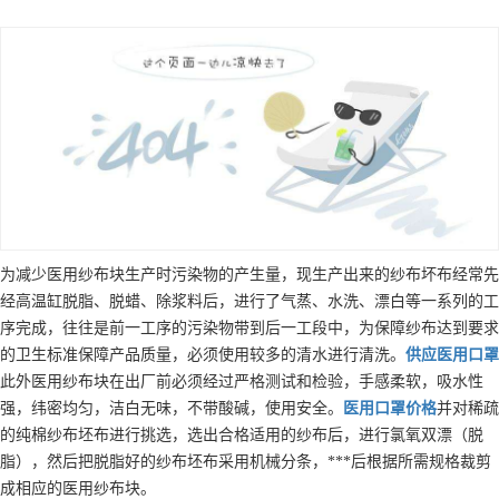
为减少医用纱布块生产时污染物的产生量，现生产出来的纱布坏布经常先
经高温缸脱脂、脱蜡、除浆料后，进行了气蒸、水洗、漂白等一系列的工
序完成，往往是前一工序的污染物带到后一工段中，为保障纱布达到要求
的卫生标准保障产品质量，必须使用较多的清水进行清洗。
供应
医用口罩
此外医用纱布块在出厂前必须经过严格测试和检验，手感柔软，吸水性
强，纬密均匀，洁白无味，不带酸碱，使用安全。
医用口罩
价格
并对稀疏
的纯棉纱布坯布进行挑选，选出合格适用的纱布后，进行氯氧双漂（脱
脂），然后把脱脂好的纱布坯布采用机械分条，***后根据所需规格裁剪
成相应的医用纱布块。