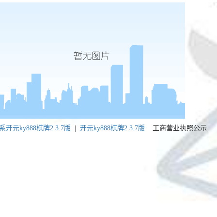
系开元ky888棋牌2.3.7版
|
开元ky888棋牌2.3.7版
工商营业执照公示