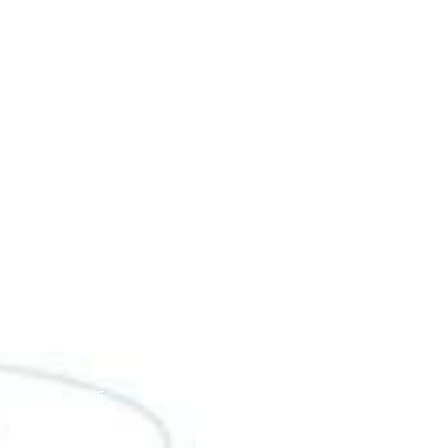
销售网络
加入开元ky888棋牌2.3.7版
销售网络
加入开元ky888棋牌2.3.7版
888棋牌2.3.7版
联系