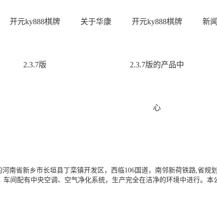
开元ky888棋牌
关于华康
开元ky888棋牌
新
2.3.7版
2.3.7版的产品中
心
的河南省新乡市长垣县丁栾镇开发区，西临106国道，南邻新荷铁路,省规划
台（套）。车间配有中央空调、空气净化系统，生产完全在洁净的环境中进行