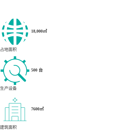
18,000㎡
占地面积
500 台
生产设备
7600㎡
建筑面积