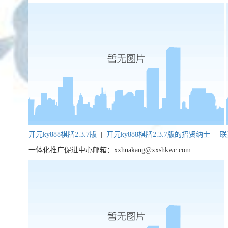
开元ky888棋牌2.3.7版
|
开元ky888棋牌2.3.7版的招贤纳士
|
联
一体化推广促进中心邮箱：
xxhuakang@xxshkwc.com